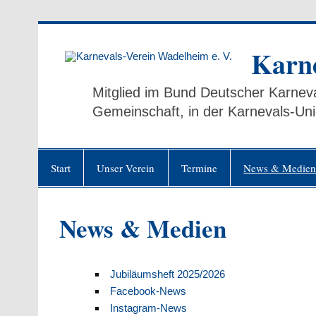
Zum
Inhalt
springen
Karne
Mitglied im Bund Deutscher Karneva
Gemeinschaft, in der Karnevals-Uni
Start
Unser Verein
Termine
News & Medie
News & Medien
Jubiläumsheft 2025/2026
Facebook-News
Instagram-News