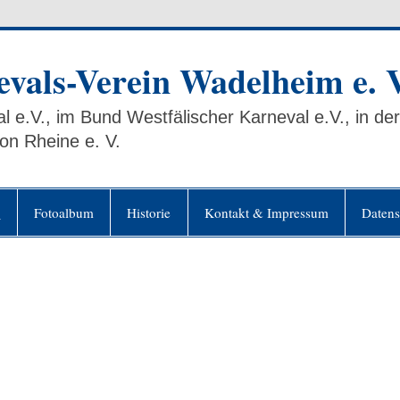
vals-Verein Wadelheim e. V
l e.V., im Bund Westfälischer Karneval e.V., in d
on Rheine e. V.
n
Fotoalbum
Historie
Kontakt & Impressum
Datens